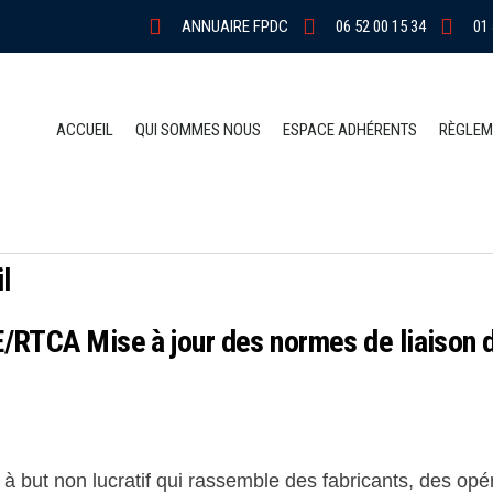
ANNUAIRE FPDC
06 52 00 15 34
01 
ACCUEIL
QUI SOMMES NOUS
ESPACE ADHÉRENTS
RÈGLEM
l
E/RTCA Mise à jour des normes de liaison
ut non lucratif qui rassemble des fabricants, des opér