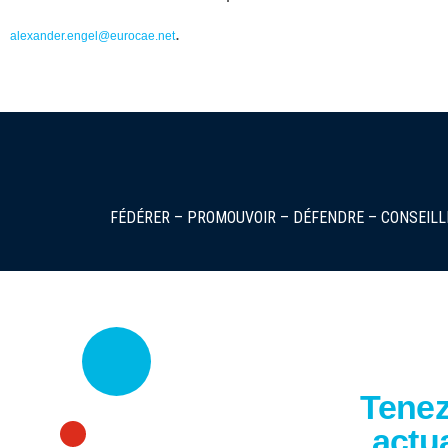
.
alexander.engel@eurocae.net
FÉDÉRER – PROMOUVOIR – DÉFENDRE – CONSEILL
Tenez
actua