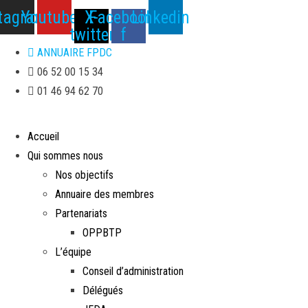
Skip
stagram
Youtube
X-
Facebook-
Linkedin
to
twitter
f
the
ANNUAIRE FPDC
content
06 52 00 15 34
01 46 94 62 70
Accueil
Qui sommes nous
Nos objectifs
Annuaire des membres
Partenariats
OPPBTP
L’équipe
Conseil d’administration
Délégués