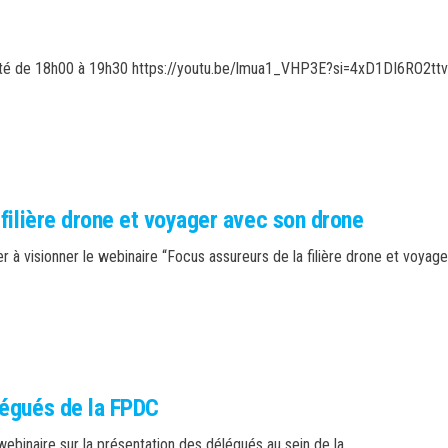
sureté de 18h00 à 19h30 https://youtu.be/lmua1_VHP3E?si=4xD1DI6RO2ttv
filière drone et voyager avec son drone
r à visionner le webinaire “Focus assureurs de la filière drone et voyage
légués de la FPDC
ebinaire sur la présentation des délégués au sein de la