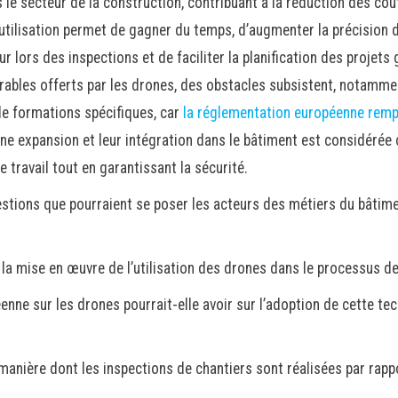
le secteur de la construction, contribuant à la réduction des coût
ur utilisation permet de gagner du temps, d’augmenter la précision 
r lors des inspections et de faciliter la planification des projet
rables offerts par les drones, des obstacles subsistent, notamme
 de formations spécifiques, car
la réglementation européenne remp
ine expansion et leur intégration dans le bâtiment est considérée 
 travail tout en garantissant la sécurité.
stions que pourraient se poser les acteurs des métiers du bâtime
la mise en œuvre de l’utilisation des drones dans le processus d
nne sur les drones pourrait-elle avoir sur l’adoption de cette tec
manière dont les inspections de chantiers sont réalisées par rap