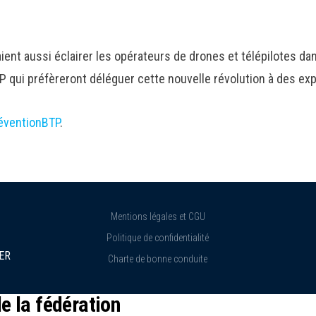
aient aussi éclairer les opérateurs de drones et télépilotes d
 qui préfèreront déléguer cette nouvelle révolution à des exp
éventionBTP
.
Mentions légales et CGU
Politique de confidentialité
ER
Charte de bonne conduite
e la fédération