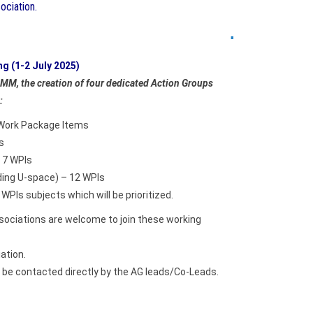
ociation.
.
g (1-2 July 2025)
OMM, the creation of four dedicated Action Groups
:
 Work Package Items
s
 7 WPIs
uding U-space) – 12 WPIs
WPIs subjects which will be prioritized.
ciations are welcome to join these working
ation.
 be contacted directly by the AG leads/Co-Leads.