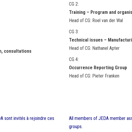
CG 2:
Training – Program and organi
Head of CG: Roel van der Wal
CG 3:
Technical issues – Manufacturin
Head of CG: Nathanel Apter
n, consultations
CG 4:
Occurrence Reporting Group
Head of CG: Pieter Franken
sont invités à rejoindre ces
All members of JEDA member ass
groups.