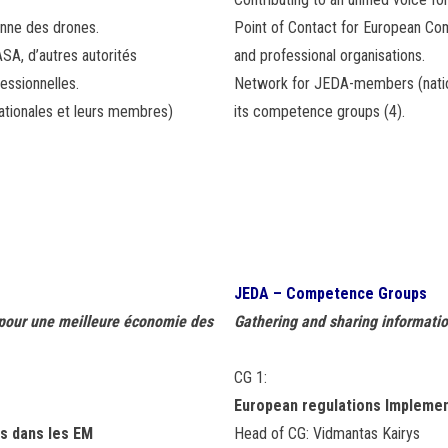
enne des drones.
Point of Contact for European Com
SA, d’autres autorités
and professional organisations.
essionnelles.
Network for JEDA-members (nation
ationales et leurs membres)
its
competence groups (4).
JEDA – Competence Groups
r pour une meilleure économie des
Gathering and sharing informati
CG 1:
European regulations Implemen
s dans les EM
Head of CG: Vidmantas Kairys