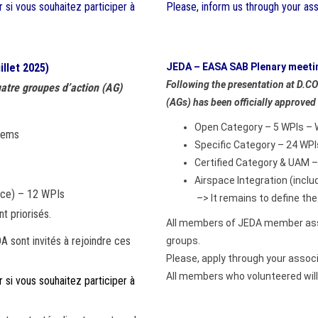
 si vous souhaitez participer à
Please, inform us through your ass
illet 2025)
JEDA – EASA SAB Plenary meetin
Following the presentation at D.C
uatre groupes d’action (AG)
(AGs) has been officially approved 
Open Category – 5 WPIs –
tems
Specific Category – 24 WPI
Certified Category & UAM –
Airspace Integration (incl
pace) – 12 WPIs
–> It remains to define the 
nt priorisés.
All members of JEDA member asso
sont invités à rejoindre ces
groups.
Please, apply through your associ
All members who volunteered will
 si vous souhaitez participer à