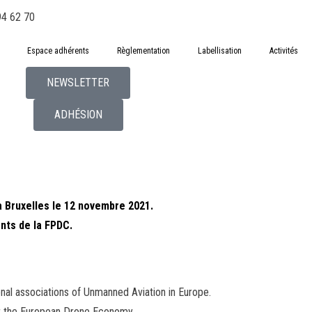
94 62 70
Espace adhérents
Règlementation
Labellisation
Activités
NEWSLETTER
ADHÉSION
à Bruxelles le 12 novembre 2021.
ents de la FPDC.
onal associations of Unmanned Aviation in Europe.
for the European Drone Economy.