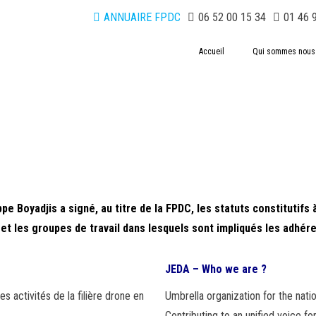
ANNUAIRE FPDC
06 52 00 15 34
01 46 
Accueil
Qui sommes nous
e Boyadjis a signé, au titre de la FPDC, les statuts constitutifs 
 et les groupes de travail dans lesquels sont impliqués les adhér
JEDA – Who we are ?
s activités de la filière drone en
Umbrella organization for the nati
Contributing to an unified voice 