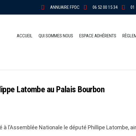
ANNUAIRE FPDC
06 52 00 15 34
01 
ACCUEIL
QUI SOMMES NOUS
ESPACE ADHÉRENTS
RÈGLE
ilippe Latombe au Palais Bourbon
 à l’Assemblée Nationale le député Phillipe Latombe, ai