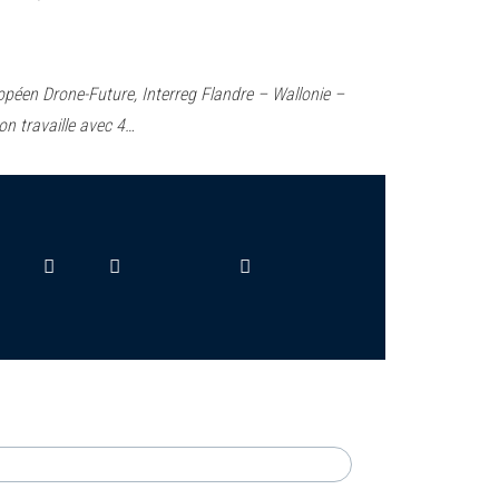
opéen Drone-Future, Interreg Flandre – Wallonie –
on travaille avec 4…