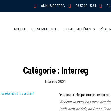
ANNUAIRE FPDC
06 52 00 15 34
01 
ACCUEIL
QUI SOMMES NOUS
ESPACE ADHÉRENTS
RÈGLE
Catégorie :
Interreg
Interreg 2021
“Pour ceux qui n’ont pas le temps de visionner l
Webinar Inspections avec des dr
(président de Belgian Drone Fede