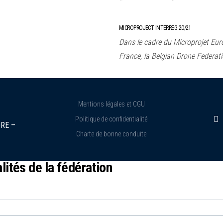
MICROPROJECT INTERREG 20/21
Dans le cadre du Microprojet Eur
France, la Belgian Drone Federati
Mentions légales et CGU
Politique de confidentialité
RE –
Charte de bonne conduite
ités de la fédération