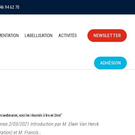
46 94 62 70
MENTATION
LABELLISATION
ACTIVITÉS
NEWSLETTER
ADHÉSION
es webinaires, voici les résumés à lire en 2min”
ones 2/03/2021 Introduction par M. Elwin Van Herck
ration) et M. Francis…