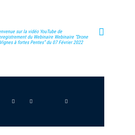
envenue sur la vidéo YouTube de
enregistrement du Webinaire Webinaire “Drone
 Vignes à fortes Pentes” du 07 Février 2022