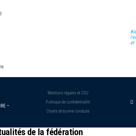
O
Bi
l’
et
re.
Mentions légales et CGU
Politique de confidentialité
RE –
Charte de bonne conduite
ualités de la fédération