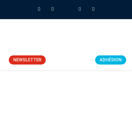
NEWSLETTER
ADHÉSION
La Fédération
Professionnelle du Drone
Civil (FPDC) est une
association régie par la loi
de 1901. Elle a été créée
en juin 2013 par quatre