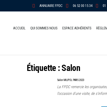
ANNUAIRE FPDC
06 52 00 15 34
01 
ACCUEIL
QUI SOMMES NOUS
ESPACE ADHÉRENTS
RÈGLE
Étiquette :
Salon
Salon MILIPOL PARIS 2023
La FPDC remercie les organisateu
l’occasion d’une visite, de s’infor